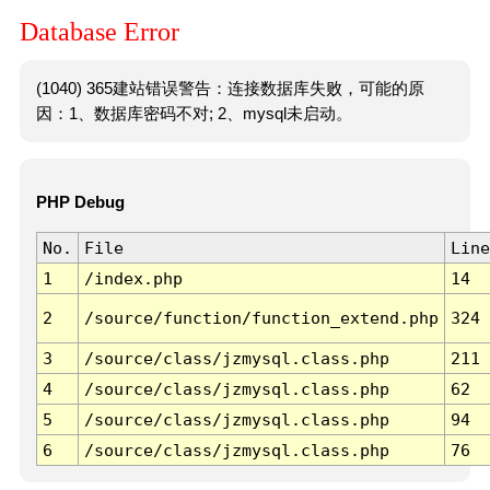
Database Error
(1040) 365建站错误警告：连接数据库失败，可能的原
因：1、数据库密码不对; 2、mysql未启动。
PHP Debug
No.
File
Line
1
/index.php
14
2
/source/function/function_extend.php
324
3
/source/class/jzmysql.class.php
211
4
/source/class/jzmysql.class.php
62
5
/source/class/jzmysql.class.php
94
6
/source/class/jzmysql.class.php
76