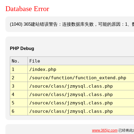
Database Error
(1040) 365建站错误警告：连接数据库失败，可能的原因：1、数
PHP Debug
No.
File
1
/index.php
2
/source/function/function_extend.php
3
/source/class/jzmysql.class.php
4
/source/class/jzmysql.class.php
5
/source/class/jzmysql.class.php
6
/source/class/jzmysql.class.php
www.365jz.com
已经将此