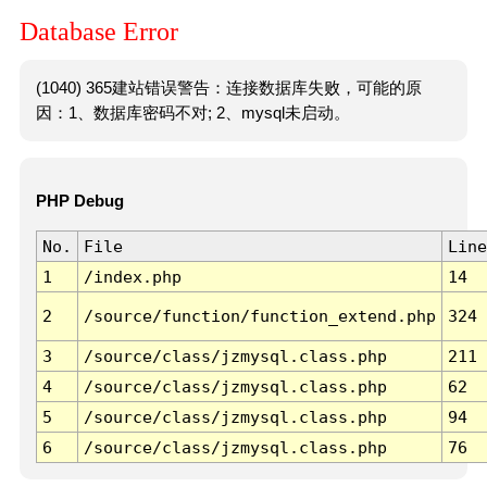
Database Error
(1040) 365建站错误警告：连接数据库失败，可能的原
因：1、数据库密码不对; 2、mysql未启动。
PHP Debug
No.
File
Line
1
/index.php
14
2
/source/function/function_extend.php
324
3
/source/class/jzmysql.class.php
211
4
/source/class/jzmysql.class.php
62
5
/source/class/jzmysql.class.php
94
6
/source/class/jzmysql.class.php
76