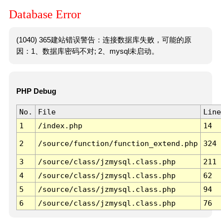
Database Error
(1040) 365建站错误警告：连接数据库失败，可能的原
因：1、数据库密码不对; 2、mysql未启动。
PHP Debug
No.
File
Line
1
/index.php
14
2
/source/function/function_extend.php
324
3
/source/class/jzmysql.class.php
211
4
/source/class/jzmysql.class.php
62
5
/source/class/jzmysql.class.php
94
6
/source/class/jzmysql.class.php
76