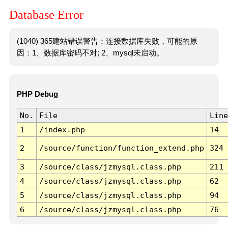
Database Error
(1040) 365建站错误警告：连接数据库失败，可能的原
因：1、数据库密码不对; 2、mysql未启动。
PHP Debug
No.
File
Line
1
/index.php
14
2
/source/function/function_extend.php
324
3
/source/class/jzmysql.class.php
211
4
/source/class/jzmysql.class.php
62
5
/source/class/jzmysql.class.php
94
6
/source/class/jzmysql.class.php
76