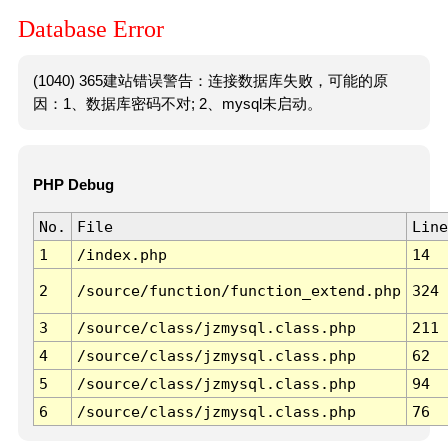
Database Error
(1040) 365建站错误警告：连接数据库失败，可能的原
因：1、数据库密码不对; 2、mysql未启动。
PHP Debug
No.
File
Line
1
/index.php
14
2
/source/function/function_extend.php
324
3
/source/class/jzmysql.class.php
211
4
/source/class/jzmysql.class.php
62
5
/source/class/jzmysql.class.php
94
6
/source/class/jzmysql.class.php
76