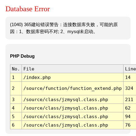
Database Error
(1040) 365建站错误警告：连接数据库失败，可能的原
因：1、数据库密码不对; 2、mysql未启动。
PHP Debug
No.
File
Line
1
/index.php
14
2
/source/function/function_extend.php
324
3
/source/class/jzmysql.class.php
211
4
/source/class/jzmysql.class.php
62
5
/source/class/jzmysql.class.php
94
6
/source/class/jzmysql.class.php
76