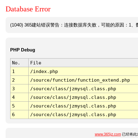
Database Error
(1040) 365建站错误警告：连接数据库失败，可能的原因：1、数
PHP Debug
No.
File
1
/index.php
2
/source/function/function_extend.php
3
/source/class/jzmysql.class.php
4
/source/class/jzmysql.class.php
5
/source/class/jzmysql.class.php
6
/source/class/jzmysql.class.php
www.365jz.com
已经将此