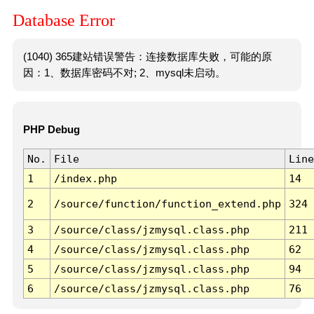
Database Error
(1040) 365建站错误警告：连接数据库失败，可能的原
因：1、数据库密码不对; 2、mysql未启动。
PHP Debug
No.
File
Line
1
/index.php
14
2
/source/function/function_extend.php
324
3
/source/class/jzmysql.class.php
211
4
/source/class/jzmysql.class.php
62
5
/source/class/jzmysql.class.php
94
6
/source/class/jzmysql.class.php
76