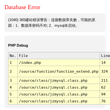
Database Error
(1040) 365建站错误警告：连接数据库失败，可能的原
因：1、数据库密码不对; 2、mysql未启动。
PHP Debug
No.
File
Line
1
/index.php
14
2
/source/function/function_extend.php
324
3
/source/class/jzmysql.class.php
211
4
/source/class/jzmysql.class.php
62
5
/source/class/jzmysql.class.php
94
6
/source/class/jzmysql.class.php
76