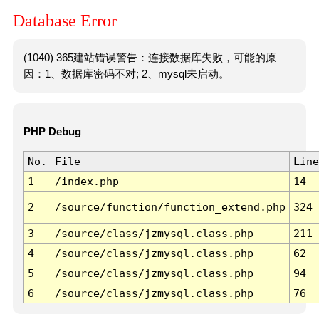
Database Error
(1040) 365建站错误警告：连接数据库失败，可能的原
因：1、数据库密码不对; 2、mysql未启动。
PHP Debug
No.
File
Line
1
/index.php
14
2
/source/function/function_extend.php
324
3
/source/class/jzmysql.class.php
211
4
/source/class/jzmysql.class.php
62
5
/source/class/jzmysql.class.php
94
6
/source/class/jzmysql.class.php
76