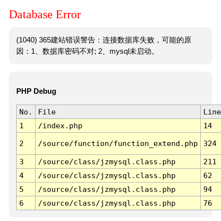
Database Error
(1040) 365建站错误警告：连接数据库失败，可能的原
因：1、数据库密码不对; 2、mysql未启动。
PHP Debug
No.
File
Line
1
/index.php
14
2
/source/function/function_extend.php
324
3
/source/class/jzmysql.class.php
211
4
/source/class/jzmysql.class.php
62
5
/source/class/jzmysql.class.php
94
6
/source/class/jzmysql.class.php
76