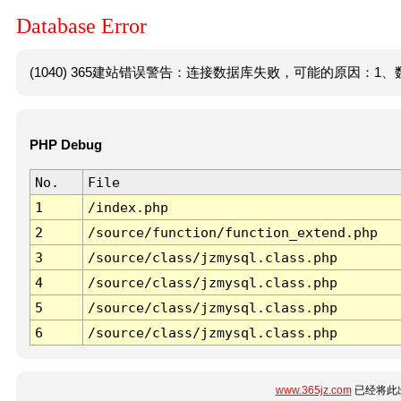
Database Error
(1040) 365建站错误警告：连接数据库失败，可能的原因：1、数
PHP Debug
No.
File
1
/index.php
2
/source/function/function_extend.php
3
/source/class/jzmysql.class.php
4
/source/class/jzmysql.class.php
5
/source/class/jzmysql.class.php
6
/source/class/jzmysql.class.php
www.365jz.com
已经将此