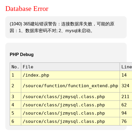
Database Error
(1040) 365建站错误警告：连接数据库失败，可能的原
因：1、数据库密码不对; 2、mysql未启动。
PHP Debug
No.
File
Line
1
/index.php
14
2
/source/function/function_extend.php
324
3
/source/class/jzmysql.class.php
211
4
/source/class/jzmysql.class.php
62
5
/source/class/jzmysql.class.php
94
6
/source/class/jzmysql.class.php
76