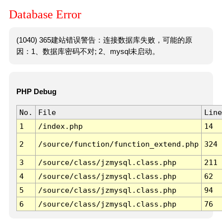
Database Error
(1040) 365建站错误警告：连接数据库失败，可能的原
因：1、数据库密码不对; 2、mysql未启动。
PHP Debug
No.
File
Line
1
/index.php
14
2
/source/function/function_extend.php
324
3
/source/class/jzmysql.class.php
211
4
/source/class/jzmysql.class.php
62
5
/source/class/jzmysql.class.php
94
6
/source/class/jzmysql.class.php
76