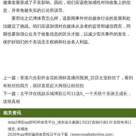
健康发展形成了不良影响。因此，咱们应该愈加感性对待收集上的信
息，并幸免被失实的公论所误导。
要而论之亿博体育怎么样，该新闻事件对自媒体行业的发展和处
治建议了挑战。咱们应该加强对自媒体从业者的监管和诚信西宾，同
期也要加强公众关于收集信息的区分才能，以减少雷共事件的发生，
保护好咱们的个东说念主权柄和社会各人利益。
上一篇：
香港六合彩炸金花欧洲杯直播间预测_莎莎太宠粉丝了，看到
有粉丝拍我方，就径直竖起大拇指让粉丝拍
下一篇：
太平洋在线娱乐城博彩公司11选5_一个关联个东谈主成长，
泼辣真相
相关资讯
dota2博彩qq群ROR体育平台_湖东谈主豪砸1.5亿打造独行侠2.0! 东契奇亲口
惬意, 名嘴放
2026年ag博彩骗局体育投注平台下载（www.royalbetonline.com）