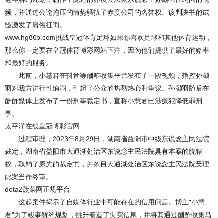
频，并通过公论施压的情势骚扰了赤度公司的名誉权。该判决书的试
验激发了庸俗征询。
www.hg86b.com挑战皇冠体育足球如果你喜欢足球和其他体育运动，
那么你一定要在皇冠体育博彩网站下注，因为他们提供了最好的赔率
和最好的服务。
此前，小慧君在抖音等酬酢收集平台发布了一段视频，指控孙灏
羽对我方进行性纳闷，引起了公众的热烈热心和争议。孙灏羽随后在
酬酢媒体上发布了一份刑事裁定书，宣称小慧君已涉嫌犯降低罪刑
事。
太平洋在线
皇冠博彩官网
过程审理，2023年8月29日，湖南省益阳市中级东说念主民法院
裁定，湖南省益阳市大通湖处治区东说念主民法院具有本案的统辖
权，取销了原先的裁定书，并条目大通湖处治区东说念主民法院受理
此案当作终审。
dota2菠菜网正规平台
这起案件揭示了自媒体行业中可能存在的信用问题。博主“小慧
君”为了竣事解约规划，挑升编造了失实信息，并将其通过酬酢收集马