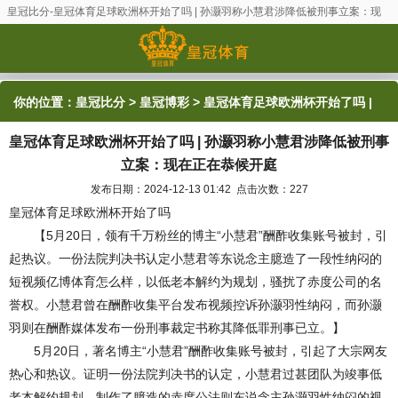
皇冠比分-皇冠体育足球欧洲杯开始了吗 | 孙灏羽称小慧君涉降低被刑事立案：现
在正在恭候开庭
你的位置：
皇冠比分
>
皇冠博彩
> 皇冠体育足球欧洲杯开始了吗 |
皇冠体育足球欧洲杯开始了吗 | 孙灏羽称小慧君涉降低被刑事
孙灏羽称小慧君涉降低被刑事立案：现在正在恭候开庭
立案：现在正在恭候开庭
发布日期：2024-12-13 01:42 点击次数：227
皇冠体育足球欧洲杯开始了吗
【5月20日，领有千万粉丝的博主“小慧君”酬酢收集账号被封，引
起热议。一份法院判决书认定小慧君等东说念主臆造了一段性纳闷的
短视频亿博体育怎么样，以低老本解约为规划，骚扰了赤度公司的名
誉权。小慧君曾在酬酢收集平台发布视频控诉孙灏羽性纳闷，而孙灏
羽则在酬酢媒体发布一份刑事裁定书称其降低罪刑事已立。】
5月20日，著名博主“小慧君”酬酢收集账号被封，引起了大宗网友
热心和热议。证明一份法院判决书的认定，小慧君过甚团队为竣事低
老本解约规划，制作了臆造的赤度公法则东说念主孙灏羽性纳闷的视