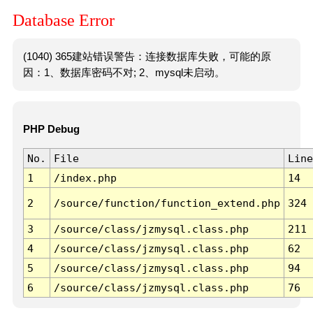
Database Error
(1040) 365建站错误警告：连接数据库失败，可能的原
因：1、数据库密码不对; 2、mysql未启动。
PHP Debug
No.
File
Line
1
/index.php
14
2
/source/function/function_extend.php
324
3
/source/class/jzmysql.class.php
211
4
/source/class/jzmysql.class.php
62
5
/source/class/jzmysql.class.php
94
6
/source/class/jzmysql.class.php
76