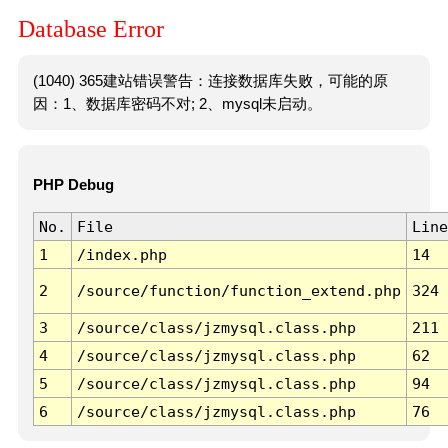
Database Error
(1040) 365建站错误警告：连接数据库失败，可能的原
因：1、数据库密码不对; 2、mysql未启动。
PHP Debug
No.
File
Line
1
/index.php
14
2
/source/function/function_extend.php
324
3
/source/class/jzmysql.class.php
211
4
/source/class/jzmysql.class.php
62
5
/source/class/jzmysql.class.php
94
6
/source/class/jzmysql.class.php
76