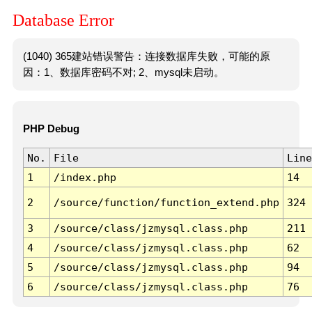
Database Error
(1040) 365建站错误警告：连接数据库失败，可能的原
因：1、数据库密码不对; 2、mysql未启动。
PHP Debug
No.
File
Line
1
/index.php
14
2
/source/function/function_extend.php
324
3
/source/class/jzmysql.class.php
211
4
/source/class/jzmysql.class.php
62
5
/source/class/jzmysql.class.php
94
6
/source/class/jzmysql.class.php
76