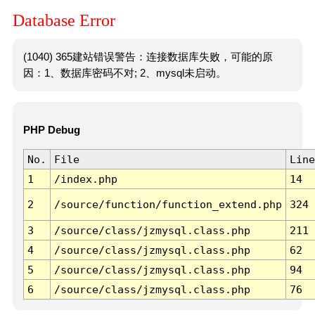
Database Error
(1040) 365建站错误警告：连接数据库失败，可能的原
因：1、数据库密码不对; 2、mysql未启动。
PHP Debug
No.
File
Line
1
/index.php
14
2
/source/function/function_extend.php
324
3
/source/class/jzmysql.class.php
211
4
/source/class/jzmysql.class.php
62
5
/source/class/jzmysql.class.php
94
6
/source/class/jzmysql.class.php
76