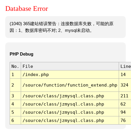
Database Error
(1040) 365建站错误警告：连接数据库失败，可能的原
因：1、数据库密码不对; 2、mysql未启动。
PHP Debug
No.
File
Line
1
/index.php
14
2
/source/function/function_extend.php
324
3
/source/class/jzmysql.class.php
211
4
/source/class/jzmysql.class.php
62
5
/source/class/jzmysql.class.php
94
6
/source/class/jzmysql.class.php
76