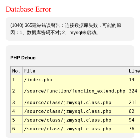
Database Error
(1040) 365建站错误警告：连接数据库失败，可能的原
因：1、数据库密码不对; 2、mysql未启动。
PHP Debug
No.
File
Line
1
/index.php
14
2
/source/function/function_extend.php
324
3
/source/class/jzmysql.class.php
211
4
/source/class/jzmysql.class.php
62
5
/source/class/jzmysql.class.php
94
6
/source/class/jzmysql.class.php
76