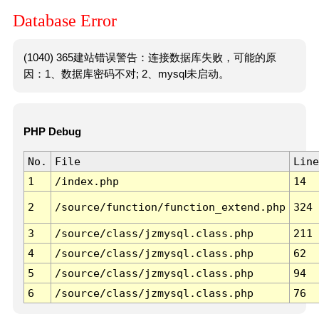
Database Error
(1040) 365建站错误警告：连接数据库失败，可能的原
因：1、数据库密码不对; 2、mysql未启动。
PHP Debug
No.
File
Line
1
/index.php
14
2
/source/function/function_extend.php
324
3
/source/class/jzmysql.class.php
211
4
/source/class/jzmysql.class.php
62
5
/source/class/jzmysql.class.php
94
6
/source/class/jzmysql.class.php
76