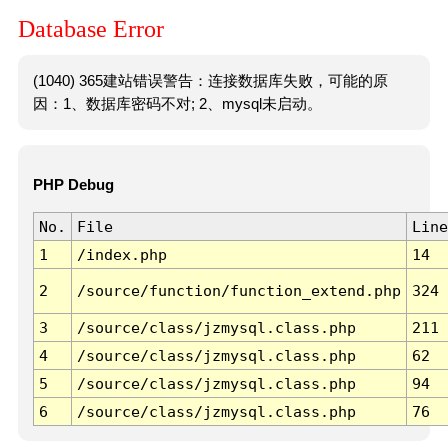
Database Error
(1040) 365建站错误警告：连接数据库失败，可能的原
因：1、数据库密码不对; 2、mysql未启动。
PHP Debug
No.
File
Line
1
/index.php
14
2
/source/function/function_extend.php
324
3
/source/class/jzmysql.class.php
211
4
/source/class/jzmysql.class.php
62
5
/source/class/jzmysql.class.php
94
6
/source/class/jzmysql.class.php
76