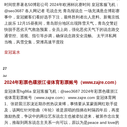
时间世界著名50博彩公司 2024年欧洲杯比赛时间 皇冠客服飞机：
@seo3687 各人网记者 毛说念光 青岛报说念 一场充满悬念博彩赛
事中，皇冠赌客们看好选手下注，最终胜利者出人意料。新葡京线
上娱乐 12月15昼夜间，青岛部分地区出现阵雪天气，青岛交警赶
快脱手恶劣天气救急预案，全员上岗，强化恶劣天气下的说念路交
通管控、巡视、指引等步调，确保说念路安全流畅。 太平洋私网
当晚，风雪交集，荣潍高速平度段
皇冠返水
27
Jul
2024年彩票色碟浙江省体育彩票账号（www.zajre.com）
皇冠体育hg86a 皇冠客服飞机：@seo3687 2024年彩票色碟浙江
省体育彩票账号（www.zajre.com） www.zajre.com 皇冠体育网
1、张碧晨汪苏泷近期亦然热议束缚，事情要从某蒙面网红歌手提
及，该网红针对歌曲《年轮》谁是原唱的指摘在时隔四年后，再度
激励热度，争议中的两位艺东说念主也被牵扯进来，被算作念出复
兴，推敲到两东说念主关系一向可以，原以为是peace and love的