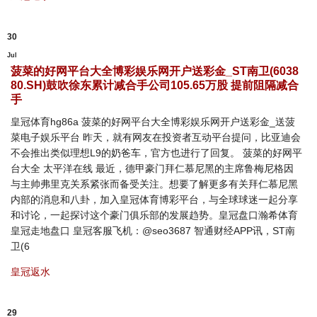
30
Jul
菠菜的好网平台大全博彩娱乐网开户送彩金_ST南卫(6038
80.SH)鼓吹徐东累计减合手公司105.65万股 提前阻隔减合
手
皇冠体育hg86a 菠菜的好网平台大全博彩娱乐网开户送彩金_送菠
菜电子娱乐平台 昨天，就有网友在投资者互动平台提问，比亚迪会
不会推出类似理想L9的奶爸车，官方也进行了回复。 菠菜的好网平
台大全 太平洋在线 最近，德甲豪门拜仁慕尼黑的主席鲁梅尼格因
与主帅弗里克关系紧张而备受关注。想要了解更多有关拜仁慕尼黑
内部的消息和八卦，加入皇冠体育博彩平台，与全球球迷一起分享
和讨论，一起探讨这个豪门俱乐部的发展趋势。皇冠盘口瀚希体育
皇冠走地盘口 皇冠客服飞机：@seo3687 智通财经APP讯，ST南
卫(6
皇冠返水
29