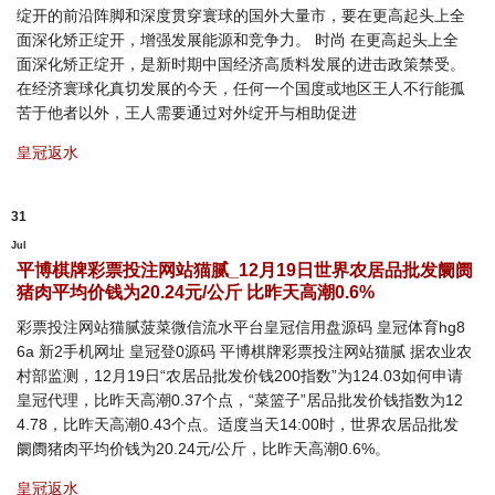
绽开的前沿阵脚和深度贯穿寰球的国外大量市，要在更高起头上全
面深化矫正绽开，增强发展能源和竞争力。 时尚 在更高起头上全
面深化矫正绽开，是新时期中国经济高质料发展的进击政策禁受。
在经济寰球化真切发展的今天，任何一个国度或地区王人不行能孤
苦于他者以外，王人需要通过对外绽开与相助促进
皇冠返水
31
Jul
平博棋牌彩票投注网站猫腻_12月19日世界农居品批发阛阓
猪肉平均价钱为20.24元/公斤 比昨天高潮0.6%
彩票投注网站猫腻菠菜微信流水平台皇冠信用盘源码 皇冠体育hg8
6a 新2手机网址 皇冠登0源码 平博棋牌彩票投注网站猫腻 据农业农
村部监测，12月19日“农居品批发价钱200指数”为124.03如何申请
皇冠代理，比昨天高潮0.37个点，“菜篮子”居品批发价钱指数为12
4.78，比昨天高潮0.43个点。适度当天14:00时，世界农居品批发
阛阓猪肉平均价钱为20.24元/公斤，比昨天高潮0.6%。
皇冠返水