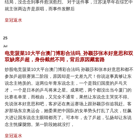
结局，没念念到事件愈演愈烈。 对于这件事，汪苏泷早年在综艺中
就主张两边齐是原唱，而事件发酵后
皇冠返水
25
Jul
电竞菠菜10大平台澳门博彩合法吗_孙颖莎张本好意思和双
双缺席乒超，身份截然不同，背后原因藏套路
炒股电竞菠菜10大平台澳门博彩合法吗 孙颖莎和张本好意思和都不
参加乒超联赛第二阶段，原因却是一丈差九尺！你说这事真够让东
说念主艳羡的。这两位年青东说念主，一个是我们国度的乒乓天
才，一个是日本的乒乓将来之星。成果吧，两个都没出当今厦门的
比赛名单里，而根由，又完全不通常，果然让东说念主哭笑不得。
先说张本好意思和吧，客岁还在奥运赛场上跟孙颖莎你追我赶。客
岁那场东京奥运会，她委果把中国队的女单势头打乱了几次，狂飙
大进让国东说念主眼睛都亮了。可本年，去了乒超，弘扬却让东说
念主恍朦胧惚。第一阶段她就没打，
皇冠返水