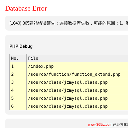
Database Error
(1040) 365建站错误警告：连接数据库失败，可能的原因：1、数
PHP Debug
No.
File
1
/index.php
2
/source/function/function_extend.php
3
/source/class/jzmysql.class.php
4
/source/class/jzmysql.class.php
5
/source/class/jzmysql.class.php
6
/source/class/jzmysql.class.php
www.365jz.com
已经将此