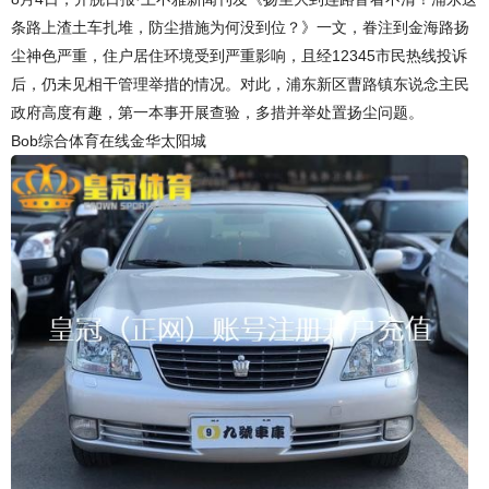
条路上渣土车扎堆，防尘措施为何没到位？》一文，眷注到金海路扬
尘神色严重，住户居住环境受到严重影响，且经12345市民热线投诉
后，仍未见相干管理举措的情况。对此，浦东新区曹路镇东说念主民
政府高度有趣，第一本事开展查验，多措并举处置扬尘问题。
Bob综合体育在线金华太阳城