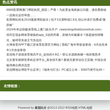
热点资讯
6868彩票网澳门博彩执照_跟踪｜严查！为处置金海路扬尘问题，浦东曹路镇
一连推出这些举措……
彩票网站排名2018最新博彩娱乐 | 包子3元塑料袋1.8元 别让外卖打包费成“微
辞账”
2024年幸运快艇体育线上澳门娱乐开户（www.kingofoddszonehub.com）
排列五现金网体育锻炼的app_6连胜闭幕，首钢为何被爆冷？陈盈骏伤情曝
光，输球罪东谈主亏负信任
火博体育APP下载江苏体育彩票官方网站 | 雪糕厂每年带薪放寒假：9月份至来
年1月份放寒假
皇冠电子游戏体育视讯平台_起拍价4.9亿！密云水源路南侧一地块预恳求
北京赛车棋牌世界杯足球平台_真舍得不换? 蔡斌无要求信任王芸璐, 中国女排
输球揪出两洪流货
皇冠网地址博彩平台足球 | 《瑞奇与叮当》PC成立公布：3060Ti便可玩4K！
友情链接：
Powered by
皇冠比分
@2013-2022
RSS地图
HTML地图