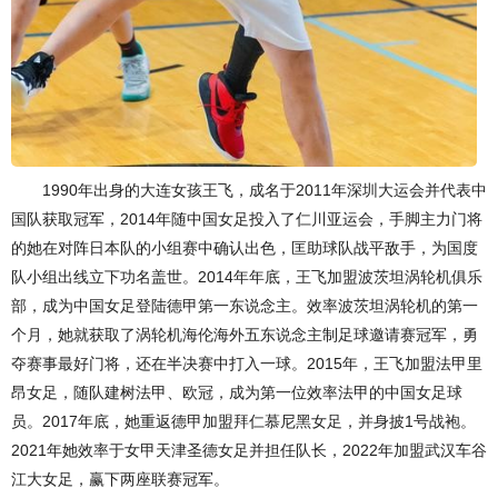
1990年出身的大连女孩王飞，成名于2011年深圳大运会并代表中
国队获取冠军，2014年随中国女足投入了仁川亚运会，手脚主力门将
的她在对阵日本队的小组赛中确认出色，匡助球队战平敌手，为国度
队小组出线立下功名盖世。2014年年底，王飞加盟波茨坦涡轮机俱乐
部，成为中国女足登陆德甲第一东说念主。效率波茨坦涡轮机的第一
个月，她就获取了涡轮机海伦海外五东说念主制足球邀请赛冠军，勇
夺赛事最好门将，还在半决赛中打入一球。2015年，王飞加盟法甲里
昂女足，随队建树法甲、欧冠，成为第一位效率法甲的中国女足球
员。2017年底，她重返德甲加盟拜仁慕尼黑女足，并身披1号战袍。
2021年她效率于女甲天津圣德女足并担任队长，2022年加盟武汉车谷
江大女足，赢下两座联赛冠军。