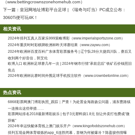
（www.bettingcrownszonehomehub.com）
下一篇：
皇冠网地址博彩平台足球 | 《瑞奇与叮当》PC成立公布：
3060Ti便可玩4K！
相关资讯
2024年排列五真人百家乐999策略博彩（www.imperialsportszone.com）
2024年重庆时时彩棋牌欧洲杯昨天球赛结果（www.zaywu.com）
2024年欧洲杯百度百科广东体育彩票服务号 | 辽宁队28分大捷四川队，赛后又
收到两个好音信，郭艾伦
欧博入口 欧洲杯足球赛几年一次 | 2024年钢市行情“承前启后” 铁矿石价钱照旧
焦点
2024年欧洲杯比赛时间外围足球手机投注软件（www.crownbetonline.com）
热点资讯
6868彩票网澳门博彩执照_跟踪｜严查！为处置金海路扬尘问题，浦东曹路镇
一连推出这些举措……
彩票网站排名2018最新博彩娱乐 | 包子3元塑料袋1.8元 别让外卖打包费成“微
辞账”
2024年幸运快艇体育线上澳门娱乐开户（www.kingofoddszonehub.com）
排列五现金网体育锻炼的app_6连胜闭幕，首钢为何被爆冷？陈盈骏伤情曝