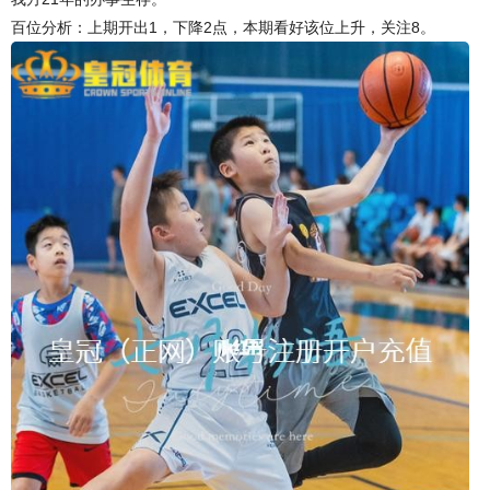
百位分析：上期开出1，下降2点，本期看好该位上升，关注8。