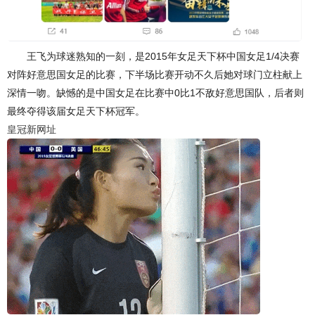
王飞为球迷熟知的一刻，是2015年女足天下杯中国女足1/4决赛
对阵好意思国女足的比赛，下半场比赛开动不久后她对球门立柱献上
深情一吻。缺憾的是中国女足在比赛中0比1不敌好意思国队，后者则
最终夺得该届女足天下杯冠军。
皇冠新网址