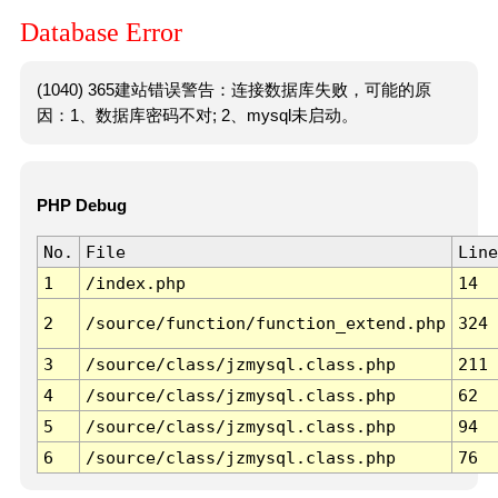
Database Error
(1040) 365建站错误警告：连接数据库失败，可能的原
因：1、数据库密码不对; 2、mysql未启动。
PHP Debug
No.
File
Line
1
/index.php
14
2
/source/function/function_extend.php
324
3
/source/class/jzmysql.class.php
211
4
/source/class/jzmysql.class.php
62
5
/source/class/jzmysql.class.php
94
6
/source/class/jzmysql.class.php
76