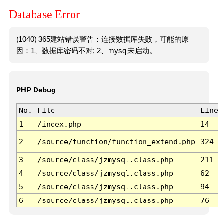
Database Error
(1040) 365建站错误警告：连接数据库失败，可能的原
因：1、数据库密码不对; 2、mysql未启动。
PHP Debug
No.
File
Line
1
/index.php
14
2
/source/function/function_extend.php
324
3
/source/class/jzmysql.class.php
211
4
/source/class/jzmysql.class.php
62
5
/source/class/jzmysql.class.php
94
6
/source/class/jzmysql.class.php
76