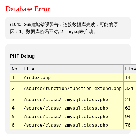
Database Error
(1040) 365建站错误警告：连接数据库失败，可能的原
因：1、数据库密码不对; 2、mysql未启动。
PHP Debug
No.
File
Line
1
/index.php
14
2
/source/function/function_extend.php
324
3
/source/class/jzmysql.class.php
211
4
/source/class/jzmysql.class.php
62
5
/source/class/jzmysql.class.php
94
6
/source/class/jzmysql.class.php
76