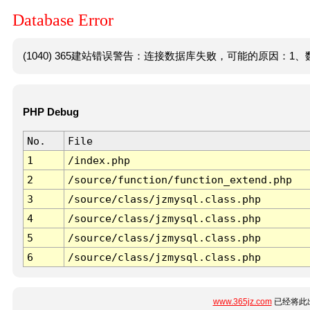
Database Error
(1040) 365建站错误警告：连接数据库失败，可能的原因：1、数
PHP Debug
No.
File
1
/index.php
2
/source/function/function_extend.php
3
/source/class/jzmysql.class.php
4
/source/class/jzmysql.class.php
5
/source/class/jzmysql.class.php
6
/source/class/jzmysql.class.php
www.365jz.com
已经将此