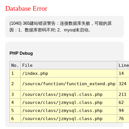
Database Error
(1040) 365建站错误警告：连接数据库失败，可能的原
因：1、数据库密码不对; 2、mysql未启动。
PHP Debug
No.
File
Line
1
/index.php
14
2
/source/function/function_extend.php
324
3
/source/class/jzmysql.class.php
211
4
/source/class/jzmysql.class.php
62
5
/source/class/jzmysql.class.php
94
6
/source/class/jzmysql.class.php
76