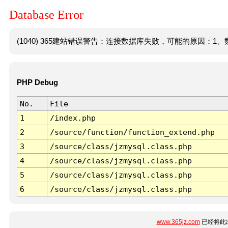
Database Error
(1040) 365建站错误警告：连接数据库失败，可能的原因：1、数
PHP Debug
No.
File
1
/index.php
2
/source/function/function_extend.php
3
/source/class/jzmysql.class.php
4
/source/class/jzmysql.class.php
5
/source/class/jzmysql.class.php
6
/source/class/jzmysql.class.php
www.365jz.com
已经将此