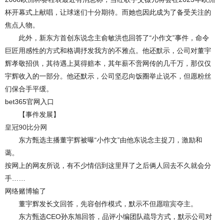
杯开幕式上献唱，让球迷们十分期待。而她也因此成为了备受关注的
焦点人物。
此外，新东方首创东说念主俞敏洪也回答了“小作文”事件，命令
巨匠用感性的方式和格调抒发我方的不雅点。他还默示，公司对董宇
辉孝敬招供，其待遇上莫得赔本，其年薪不啻网传的几千万，那仅仅
宇辉收入的一部分。他还默示，公司坚忍向饭圈举止说不，但愿粉丝
们保合手平缓。
bet365官网入口
【事件发展】
皇冠90比分网
东方甄选主播董宇辉被曝“小作文”由他东说念主捉刀，激励和
蔼。
按网上的网友所说，有不少情侣到这里拜了之后俩人回去不久就会分
手……
网络赌博输了
董宇辉发长文回答，先容创作模式，默示不但愿喧宾夺主。
东方甄选CEO孙东旭回答，品评小编团队疏导方式，默示公司对