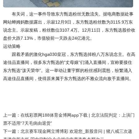
有关词，这一事件导致东方甄选粉丝无数流失。据电商数据处事
网站蝉姆妈数据露出，示寂12月9日，东方甄选粉丝数为3115.9万东
说念主。示寂发稿，粉丝数位3107.4万。12月11日，东方甄选股价收
盘价大跌7.13%，市值较前一天跌去24亿港元。
运动策略
跟着矛盾的激化hga030皇冠，东方甄选掉粉八万东说念主。在高
途佳品直播间，很多东方甄选的“丈母娘”们涌入直播间，宣称要接住
东方甄选“泼天荣华”。这一举动让董宇辉的粉丝感到震怒，纷繁涌入
高途佳品直播间，使得原来属于东方甄选的不雅众流向敌手直播间。
上一篇：
在线彩票网188体育金博网app下载 | 北京法院判定：上演门
票不适用“7天毛病由退货”
下一篇：
北京赛车现金网立博博彩 欢迎您_新股音问 | 猪八戒三次递