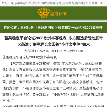
皇冠比分-菠菜稳定平台论坛2008欧洲杯赛程表_东方甄选后院动怒带火高途：董
宇辉长文回答“小作文事件”始末
你的位置：
皇冠比分
>
皇冠新网址
> 菠菜稳定平台论坛2008欧洲杯
菠菜稳定平台论坛2008欧洲杯赛程表_东方甄选后院动怒带
赛程表_东方甄选后院动怒带火高途：董宇辉长文回答“小作文事
火高途：董宇辉长文回答“小作文事件”始末
件”始末
发布日期：2025-07-29 14:22 点击次数：136
菠菜稳定平台论坛2008欧洲杯赛程表_
【东方甄选主播董宇辉被曝“小作文”非其亲力亲为，激励公论和
蔼】近日，有媒体报说念称东方甄选主播董宇辉的“小作文”并非其亲
力亲为，而是由他东说念主捉刀。这一音问在酬酢平台引起了平日和
蔼。据悉，董宇辉在回答中先容了东方甄选的小作文创作模式，包括
他我方创作、小编创作以及小编自主创作三种情况。最新吉林场小作
文属于第三种情况，董宇辉默示：“小编写的和咱们一运转提的念念路
不同。”
2008欧洲杯赛程表最近有消息称，当红歌手艾薇儿将会在2023年欧洲