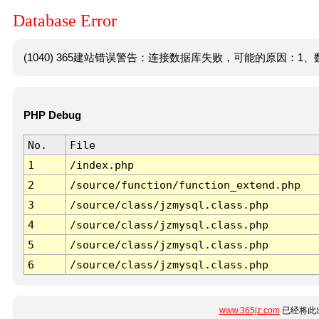
Database Error
(1040) 365建站错误警告：连接数据库失败，可能的原因：1、数
PHP Debug
No.
File
1
/index.php
2
/source/function/function_extend.php
3
/source/class/jzmysql.class.php
4
/source/class/jzmysql.class.php
5
/source/class/jzmysql.class.php
6
/source/class/jzmysql.class.php
www.365jz.com
已经将此