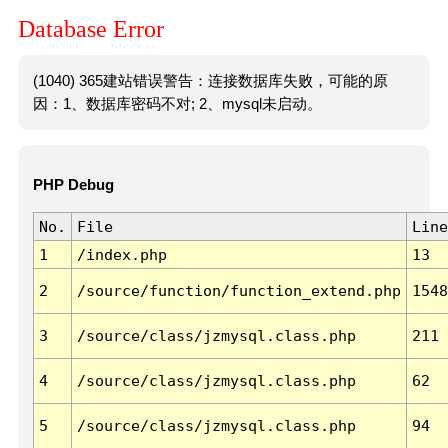
Database Error
(1040) 365建站错误警告：连接数据库失败，可能的原
因：1、数据库密码不对; 2、mysql未启动。
PHP Debug
No.
File
Line
1
/index.php
13
2
/source/function/function_extend.php
1548
3
/source/class/jzmysql.class.php
211
4
/source/class/jzmysql.class.php
62
5
/source/class/jzmysql.class.php
94