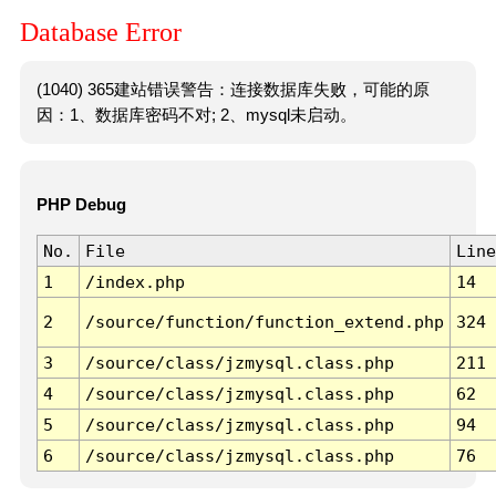
Database Error
(1040) 365建站错误警告：连接数据库失败，可能的原
因：1、数据库密码不对; 2、mysql未启动。
PHP Debug
No.
File
Line
1
/index.php
14
2
/source/function/function_extend.php
324
3
/source/class/jzmysql.class.php
211
4
/source/class/jzmysql.class.php
62
5
/source/class/jzmysql.class.php
94
6
/source/class/jzmysql.class.php
76