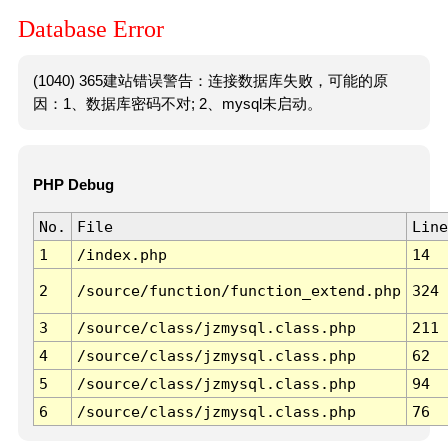
Database Error
(1040) 365建站错误警告：连接数据库失败，可能的原
因：1、数据库密码不对; 2、mysql未启动。
PHP Debug
No.
File
Line
1
/index.php
14
2
/source/function/function_extend.php
324
3
/source/class/jzmysql.class.php
211
4
/source/class/jzmysql.class.php
62
5
/source/class/jzmysql.class.php
94
6
/source/class/jzmysql.class.php
76