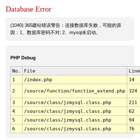
Database Error
(1040) 365建站错误警告：连接数据库失败，可能的原
因：1、数据库密码不对; 2、mysql未启动。
PHP Debug
No.
File
Line
1
/index.php
14
2
/source/function/function_extend.php
324
3
/source/class/jzmysql.class.php
211
4
/source/class/jzmysql.class.php
62
5
/source/class/jzmysql.class.php
94
6
/source/class/jzmysql.class.php
76