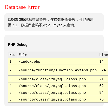
Database Error
(1040) 365建站错误警告：连接数据库失败，可能的原
因：1、数据库密码不对; 2、mysql未启动。
PHP Debug
No.
File
Line
1
/index.php
14
2
/source/function/function_extend.php
324
3
/source/class/jzmysql.class.php
211
4
/source/class/jzmysql.class.php
62
5
/source/class/jzmysql.class.php
94
6
/source/class/jzmysql.class.php
76