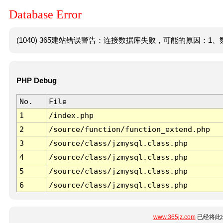
Database Error
(1040) 365建站错误警告：连接数据库失败，可能的原因：1、数
PHP Debug
No.
File
1
/index.php
2
/source/function/function_extend.php
3
/source/class/jzmysql.class.php
4
/source/class/jzmysql.class.php
5
/source/class/jzmysql.class.php
6
/source/class/jzmysql.class.php
www.365jz.com
已经将此