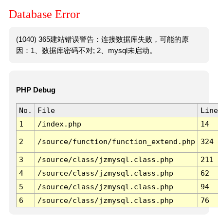
Database Error
(1040) 365建站错误警告：连接数据库失败，可能的原
因：1、数据库密码不对; 2、mysql未启动。
PHP Debug
No.
File
Line
1
/index.php
14
2
/source/function/function_extend.php
324
3
/source/class/jzmysql.class.php
211
4
/source/class/jzmysql.class.php
62
5
/source/class/jzmysql.class.php
94
6
/source/class/jzmysql.class.php
76