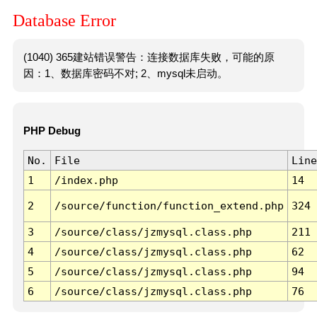
Database Error
(1040) 365建站错误警告：连接数据库失败，可能的原
因：1、数据库密码不对; 2、mysql未启动。
PHP Debug
No.
File
Line
1
/index.php
14
2
/source/function/function_extend.php
324
3
/source/class/jzmysql.class.php
211
4
/source/class/jzmysql.class.php
62
5
/source/class/jzmysql.class.php
94
6
/source/class/jzmysql.class.php
76