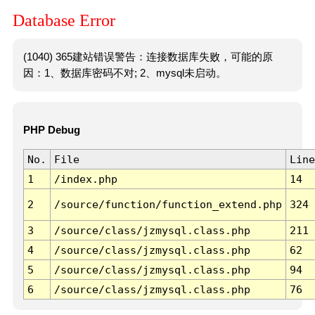
Database Error
(1040) 365建站错误警告：连接数据库失败，可能的原
因：1、数据库密码不对; 2、mysql未启动。
PHP Debug
No.
File
Line
1
/index.php
14
2
/source/function/function_extend.php
324
3
/source/class/jzmysql.class.php
211
4
/source/class/jzmysql.class.php
62
5
/source/class/jzmysql.class.php
94
6
/source/class/jzmysql.class.php
76