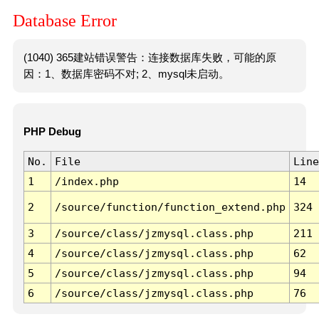
Database Error
(1040) 365建站错误警告：连接数据库失败，可能的原
因：1、数据库密码不对; 2、mysql未启动。
PHP Debug
No.
File
Line
1
/index.php
14
2
/source/function/function_extend.php
324
3
/source/class/jzmysql.class.php
211
4
/source/class/jzmysql.class.php
62
5
/source/class/jzmysql.class.php
94
6
/source/class/jzmysql.class.php
76