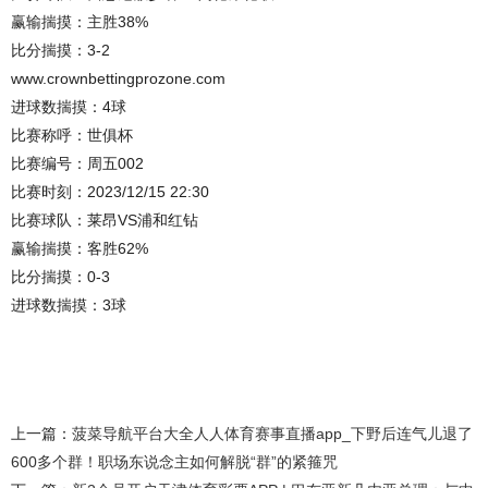
赢输揣摸：主胜38%
比分揣摸：3-2
www.crownbettingprozone.com
进球数揣摸：4球
比赛称呼：世俱杯
比赛编号：周五002
比赛时刻：2023/12/15 22:30
比赛球队：莱昂VS浦和红钻
赢输揣摸：客胜62%
比分揣摸：0-3
进球数揣摸：3球
上一篇：
菠菜导航平台大全人人体育赛事直播app_下野后连气儿退了
600多个群！职场东说念主如何解脱“群”的紧箍咒