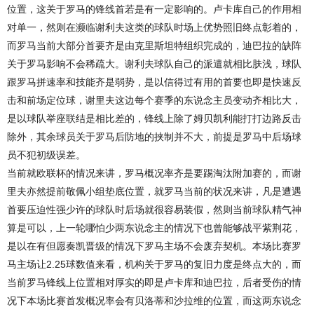
位置，这关于罗马的锋线首若是有一定影响的。卢卡库自己的作用相
对单一，然则在濒临谢利夫这类的球队时场上优势照旧终点彰着的，
而罗马当前大部分首要齐是由克里斯坦特组织完成的，迪巴拉的缺阵
关于罗马影响不会稀疏大。谢利夫球队自己的派遣就相比肤浅，球队
跟罗马拼速率和技能齐是弱势，是以信得过有用的首要也即是快速反
击和前场定位球，谢里夫这边每个赛季的东说念主员变动齐相比大，
是以球队举座联结是相比差的，锋线上除了姆贝凯利能打打边路反击
除外，其余球员关于罗马后防地的挟制并不大，前提是罗马中后场球
员不犯初级误差。
当前就欧联杯的情况来讲，罗马概况率齐是要踢淘汰附加赛的，而谢
里夫亦然提前敬佩小组垫底位置，就罗马当前的状况来讲，凡是遭遇
首要压迫性强少许的球队时后场就很容易装假，然则当前球队精气神
算是可以，上一轮哪怕少两东说念主的情况下也曾能够战平紫荆花，
是以在有但愿奏凯晋级的情况下罗马主场不会废弃契机。本场比赛罗
马主场让2.25球数值来看，机构关于罗马的复旧力度是终点大的，而
当前罗马锋线上位置相对厚实的即是卢卡库和迪巴拉，后者受伤的情
况下本场比赛首发概况率会有贝洛蒂和沙拉维的位置，而这两东说念