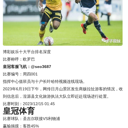
博彩娱乐十大平台排名深度
比赛称呼：欧罗巴
皇冠客服飞机：@seo3687
比赛编号：周四001
指挥中心值班员与十户长叶哈特视频连线现场。
2023年6月19日下午，网传日月山景区发生商贩拉扯游客的情况，收
到信息后，湟源县文化旅游执法大队立即赶赴现场进行处置。
比赛时刻：2023/12/15 01:45
皇冠体育
比赛球队：圣吉尔联接VS利物浦
赢输揣摸：客胜45%