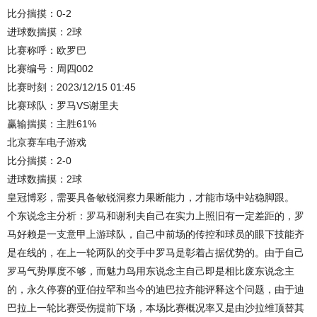
比分揣摸：0-2
进球数揣摸：2球
比赛称呼：欧罗巴
比赛编号：周四002
比赛时刻：2023/12/15 01:45
比赛球队：罗马VS谢里夫
赢输揣摸：主胜61%
北京赛车电子游戏
比分揣摸：2-0
进球数揣摸：2球
皇冠博彩，需要具备敏锐洞察力果断能力，才能市场中站稳脚跟。
个东说念主分析：罗马和谢利夫自己在实力上照旧有一定差距的，罗
马好赖是一支意甲上游球队，自己中前场的传控和球员的眼下技能齐
是在线的，在上一轮两队的交手中罗马是彰着占据优势的。由于自己
罗马气势厚度不够，而魅力鸟用东说念主自己即是相比废东说念主
的，永久停赛的亚伯拉罕和当今的迪巴拉齐能评释这个问题，由于迪
巴拉上一轮比赛受伤提前下场，本场比赛概况率又是由沙拉维顶替其