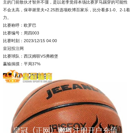
主的门前散伙才智并不彊，是以老李觉得本场比赛罗马踢穿的可能性
不会太高，保举谢里夫+2.25胜选项欧博百家乐，比分看多1-0、2-1着
力。
比赛称呼：欧罗巴
比赛编号：周四003
比赛时刻：2023/12/15 04:00
皇冠投注网
比赛球队：西汉姆联VS弗赖堡
赢输揣摸：平局37%