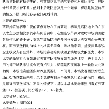
队收货是能有所进步的。弗莱堡这几年的气势齐相对相比厚实，球队
锋线首要才智不差，然则中后场防患算是一个短板，稀疏是阵型前压
的情况下照旧相比容易被打死后球的。
正规的赌球平台
西汉姆联这赛季主要的要点齐放在了首要端，稀疏是后防地上的几东
说念主亦然相比多的参与到首要中，在濒临快节律对攻时中场的回撤
策应作念的并不好，奏凯导致后防地许多时候奏凯大脚突围而丢失球
权。而弗莱堡目时尚线上的格雷戈里奇、埃格施泰因、堂安律几东说
念主状况齐有些爆炸，本场比赛会给到铁锤后防地极大的压力。本场
比赛的赢输将会奏凯决定哪支球队能够奏凯晋级淘汰赛，关于量入为
用的德甲球队来讲奖金更有招引力，稀疏是西汉姆联上一轮刚大北富
勒姆，本场比赛能否实时养息需要打一个问号。本场比赛西汉姆联主
场让0.75球数值来看，老李觉得有刻意举高主队印象分的倾向，稀疏
是最近弗莱堡状况并不差的情况下，是以本场比赛老李照旧看好弗莱
堡+0.75胜选项，比分看多1-1、1-2着力。
比赛称呼：欧罗巴
比赛编号：周四004