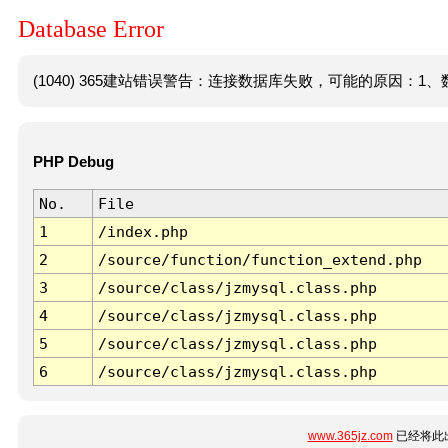
Database Error
(1040) 365建站错误警告：连接数据库失败，可能的原因：1、数
PHP Debug
No.
File
1
/index.php
2
/source/function/function_extend.php
3
/source/class/jzmysql.class.php
4
/source/class/jzmysql.class.php
5
/source/class/jzmysql.class.php
6
/source/class/jzmysql.class.php
www.365jz.com
已经将此