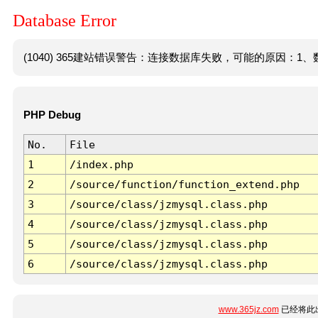
Database Error
(1040) 365建站错误警告：连接数据库失败，可能的原因：1、数
PHP Debug
No.
File
1
/index.php
2
/source/function/function_extend.php
3
/source/class/jzmysql.class.php
4
/source/class/jzmysql.class.php
5
/source/class/jzmysql.class.php
6
/source/class/jzmysql.class.php
www.365jz.com
已经将此